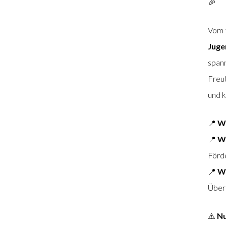
🎉
Vom
Juge
span
Freut
und k
📍
W
📍
W
Förde
📍
W
Über
⚠️
Nu