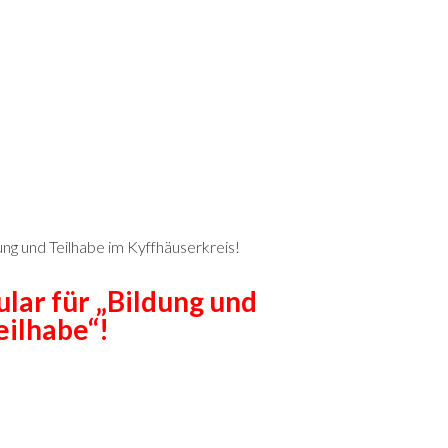
ng und Teilhabe im Kyffhäuserkreis!
lar für „Bildung und
eilhabe“!